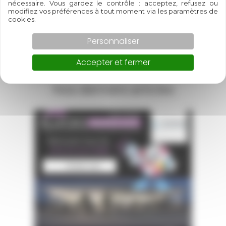
nécessaire. Vous gardez le contrôle : acceptez, refusez ou
modifiez vos préférences à tout moment via les paramètres de
cookies.
Ce que disent nos clients
Personnaliser
Accepter et fermer
Nos derniers articles